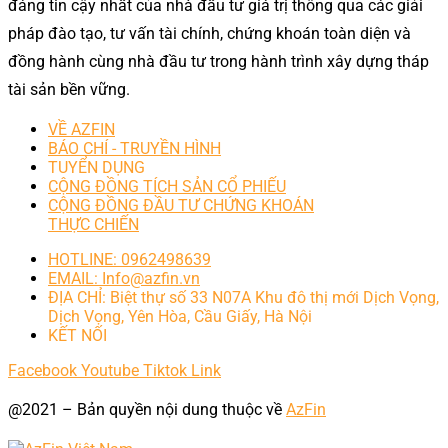
đáng tin cậy nhất của nhà đầu tư giá trị thông qua các giải
pháp đào tạo, tư vấn tài chính, chứng khoán toàn diện và
đồng hành cùng nhà đầu tư trong hành trình xây dựng tháp
tài sản bền vững.
VỀ AZFIN
BÁO CHÍ - TRUYỀN HÌNH
TUYỂN DỤNG
CỘNG ĐỒNG TÍCH SẢN CỔ PHIẾU
CỘNG ĐỒNG ĐẦU TƯ CHỨNG KHOÁN
THỰC CHIẾN
HOTLINE: 0962498639
EMAIL: Info@azfin.vn
ĐỊA CHỈ: Biệt thự số 33 N07A Khu đô thị mới Dịch Vọng,
Dịch Vọng, Yên Hòa, Cầu Giấy, Hà Nội
KẾT NỐI
Facebook
Youtube
Tiktok
Link
@2021 – Bản quyền nội dung thuộc về
AzFin