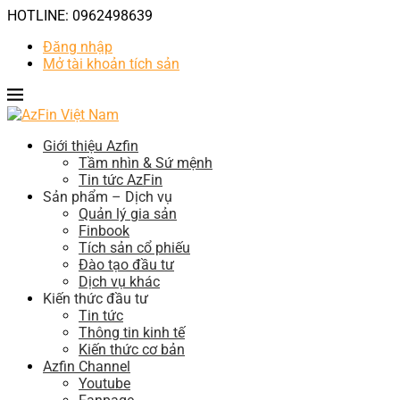
HOTLINE: 0962498639
Đăng nhập
Mở tài khoản tích sản
Giới thiệu Azfin
Tầm nhìn & Sứ mệnh
Tin tức AzFin
Sản phẩm – Dịch vụ
Quản lý gia sản
Finbook
Tích sản cổ phiếu
Đào tạo đầu tư
Dịch vụ khác
Kiến thức đầu tư
Tin tức
Thông tin kinh tế
Kiến thức cơ bản
Azfin Channel
Youtube