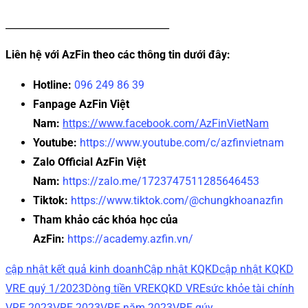
__________________________________
Liên hệ với AzFin theo các thông tin dưới đây:
Hotline:
096 249 86 39
Fanpage AzFin Việt
Nam:
https://www.facebook.com/AzFinVietNam
Youtube:
https://www.youtube.com/c/azfinvietnam
Zalo Official AzFin Việt
Nam:
https://zalo.me/1723747511285646453
Tiktok:
https://www.tiktok.com/@chungkhoanazfin
Tham khảo các khóa học của
AzFin:
https://academy.azfin.vn/
cập nhật kết quả kinh doanh
Cập nhật KQKD
cập nhật KQKD
VRE quý 1/2023
Dòng tiền VRE
KQKD VRE
sức khỏe tài chính
VRE 2023
VRE 2023
VRE năm 2023
VRE qúy