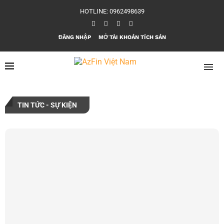
HOTLINE: 0962498639
ĐĂNG NHẬP
MỞ TÀI KHOẢN TÍCH SẢN
TIN TỨC - SỰ KIỆN