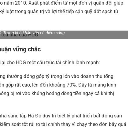
ào năm 2010. Xuất phát điểm từ một đơn vị quân đội giúp
 luật trong quản trị và lợi thế tiếp cận quỹ đất sạch từ
: Trong khó khăn vẫn có điểm sáng
nhuận vững chắc
lại cho HDG một cấu trúc tài chính lành mạnh:
g thường đóng góp tỷ trọng lớn vào doanh thu tổng
ận gộp rất cao, lên đến khoảng 70%. Đây là mảng kinh
ng bị rơi vào khủng hoảng dòng tiền ngay cả khi thị
à sáng lập Hà Đô duy trì triết lý phát triển bất động sản
iểm soát tốt rủi ro tài chính thay vì chạy theo đòn bẩy quá