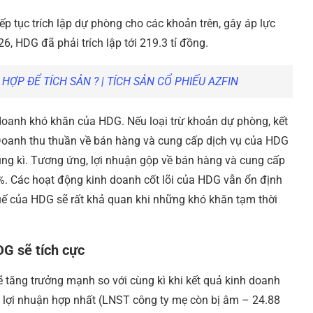
ếp tục trích lập dự phòng cho các khoản trên, gây áp lực
6, HDG đã phải trích lập tới 219.3 tỉ đồng.
HỢP ĐỂ TÍCH SẢN ? | TÍCH SẢN CỔ PHIẾU AZFIN
doanh khó khăn của HDG. Nếu loại trừ khoản dự phòng, kết
 Doanh thu thuần về bán hàng và cung cấp dịch vụ của HDG
ùng kì. Tương ứng, lợi nhuận gộp về bán hàng và cung cấp
%. Các hoạt động kinh doanh cốt lõi của HDG vẫn ổn định
uế của HDG sẽ rất khả quan khi những khó khăn tạm thời
DG sẽ tích cực
 tăng trưởng mạnh so với cùng kì khi kết quả kinh doanh
ỉ lợi nhuận hợp nhất (LNST công ty mẹ còn bị âm – 24.88