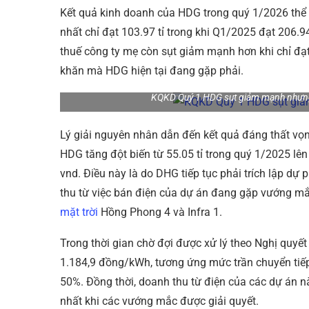
Kết quả kinh doanh của HDG trong quý 1/2026 thể h
nhất chỉ đạt 103.97 tỉ trong khi Q1/2025 đạt 206.9
thuế công ty mẹ còn sụt giảm mạnh hơn khi chỉ đạt 
khăn mà HDG hiện tại đang gặp phải.
KQKD Quý 1 HDG sụt giảm mạnh nhưng 
Lý giải nguyên nhân dẫn đến kết quả đáng thất vọ
HDG tăng đột biến từ 55.05 tỉ trong quý 1/2025 lên 
vnd. Điều này là do DHG tiếp tục phải trích lập d
thu từ việc bán điện của dự án đang gặp vướng mắc
mặt trời
Hồng Phong 4 và Infra 1.
Trong thời gian chờ đợi được xử lý theo Nghị quyế
1.184,9 đồng/kWh, tương ứng mức trần chuyển tiế
50%. Đồng thời, doanh thu từ điện của các dự án nà
nhất khi các vướng mắc được giải quyết.