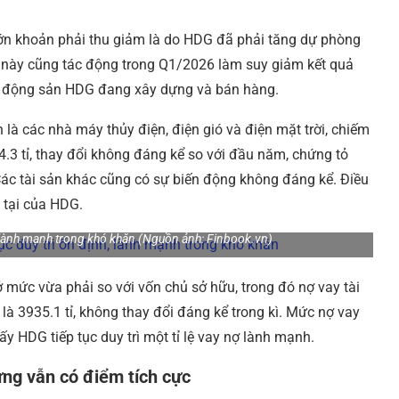
lớn khoản phải thu giảm là do HDG đã phải tăng dự phòng
u này cũng tác động trong Q1/2026 làm suy giảm kết quả
ất động sản HDG đang xây dựng và bán hàng.
h là các nhà máy thủy điện, điện gió và điện mặt trời, chiếm
ỉ, thay đổi không đáng kể so với đầu năm, chứng tỏ
Các tài sản khác cũng có sự biến động không đáng kể. Điều
 tại của HDG.
nh, lành mạnh trong khó khăn (Nguồn ảnh: Finbook.vn)
 ở mức vừa phải so với vốn chủ sở hữu, trong đó nợ vay tài
n là 3935.1 tỉ, không thay đổi đáng kể trong kì. Mức nợ vay
y HDG tiếp tục duy trì một tỉ lệ vay nợ lành mạnh.
g vẫn có điểm tích cực