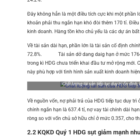
Đây không hẳn là một điều tích cực khi một phần 
khoản phải thu ngắn hạn khó đòi thêm 170 tỉ. Điề
kinh doanh. Hàng tồn kho chủ yếu là các dự án b
Về tài sản dài hạn, phần lớn là tài sản cố định chín
72.8%. Tài sản dở dang daig hạn ở mức 1764.3 t
trong kì HDG chưa triển khai đầu tư mở rộng mới. 
này phù hợp với tình hình sản xuất kinh doanh hiện
Chất lượng tài sản tiếp tục duy trì ổn đị
Về nguồn vốn, nợ phải trả của HDG tiếp tục duy trì
chính ngắn hạn là 637.4 tỉ, nợ vay tài chính dài hạ
ròng so với vốn chủ sở hữu chỉ ở mức 0.357, cho thấ
2.2 KQKD Quý 1 HDG sụt giảm mạnh nhưn