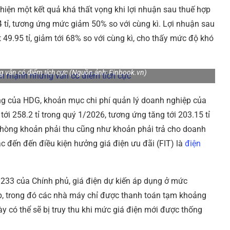
iện một kết quả khá thất vọng khi lợi nhuận sau thuế hợp
4 tỉ, tương ứng mức giảm 50% so với cùng kì. Lợi nhuận sau
49.95 tỉ, giảm tới 68% so với cùng kì, cho thấy mức độ khó
vẫn có điểm tích cực (Nguồn ảnh: Finbook.vn)
ng của HDG, khoản mục chi phí quản lý doanh nghiệp của
tới 258.2 tỉ trong quý 1/2026, tương ứng tăng tới 203.15 tỉ
ự phòng khoản phải thu cũng như khoản phải trả cho doanh
 đến đến điều kiện hưởng giá điện ưu đãi (FIT) là
điện
t 233 của Chính phủ, giá điện dự kiến áp dụng ở mức
p, trong đó các nhà máy chỉ được thanh toán tạm khoảng
y có thể sẽ bị truy thu khi mức giá điện mới được thống