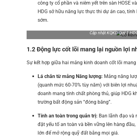
công ty cổ phần và niêm yết trên sàn HOSE v
HDG sở hữu năng lực thực thi dự án cao, tính kỷ
sớm.
Cập nhật KQKD Quý 1 HDG
1.2 Động lực cốt lõi mang lại nguồn lợi 
Sự kết hợp giữa hai mảng kinh doanh cốt lõi mang 
Lá chắn từ mảng Năng lượng:
Mảng năng lượn
(quanh mức 60-70% tùy năm) với biên lợi nhu
doanh mang tính chất phòng thủ, giúp HDG khô
trường bất động sản “đóng băng”.
Tính an toàn trong quản trị:
Ban lãnh đạo và nh
đặt yếu tố an toàn và bền vững lên hàng đầu, k
lớn để mở rộng quỹ đất bằng mọi giá.