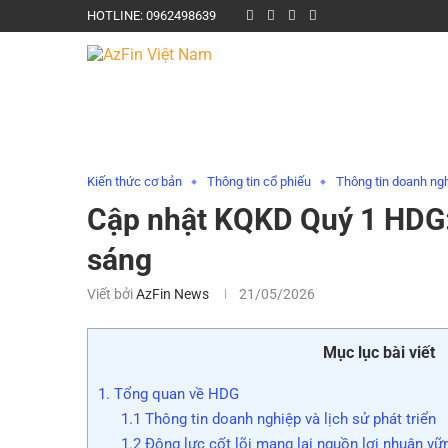
HOTLINE: 0962498639
Kiến thức cơ bản
Thông tin cổ phiếu
Thông tin doanh ng
Cập nhật KQKD Quý 1 HDG:
sáng
Viết bởi
AzFin News
21/05/2026
Mục lục bài viết
1. Tổng quan về HDG
1.1 Thông tin doanh nghiệp và lịch sử phát triển
1.2 Động lực cốt lõi mang lại nguồn lợi nhuận vữ