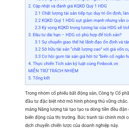
2. Cập nhật và đánh giá KQKD Quý 1 HDG
2.1 Chất lượng tài sản tiếp tục duy trì ổn định, 
2.2 KQKD Quý 1 HDG sụt giảm mạnh nhưng vẫn c
2.3 Kỳ vọng KQKD trong tương lai của HDG sẽ tíc
3. Đầu tư dài hạn – HDG có phù hợp để tích sản?
3.1 Sự chuyển giao thế hệ lãnh đạo ổn định và tậ
3.2 Sở hữu tài sản “chất lượng cao” với giá vốn c
3.3 Cơ hội gom tài sản giá hời từ “biến cố ngắn h
4. Thực chiến Tích sản kỷ luật cùng Finbook.vn
MIỄN TRỪ TRÁCH NHIỆM
5. Tổng kết
Trong nhóm cổ phiếu bất động sản, Công ty Cổ ph
đầu tư đặc biệt nhờ mô hình phòng thủ vững chắc.
mảng Năng lượng tái tạo tạo ra dòng tiền đều đặn 
biến động của thị trường. Bức tranh tài chính mới
dịch chuyển chiến lược của doanh nghiệp này.