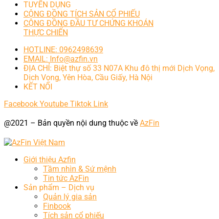
TUYỂN DỤNG
CỘNG ĐỒNG TÍCH SẢN CỔ PHIẾU
CỘNG ĐỒNG ĐẦU TƯ CHỨNG KHOÁN
THỰC CHIẾN
HOTLINE: 0962498639
EMAIL: Info@azfin.vn
ĐỊA CHỈ: Biệt thự số 33 N07A Khu đô thị mới Dịch Vọng,
Dịch Vọng, Yên Hòa, Cầu Giấy, Hà Nội
KẾT NỐI
Facebook
Youtube
Tiktok
Link
@2021 – Bản quyền nội dung thuộc về
AzFin
Giới thiệu Azfin
Tầm nhìn & Sứ mệnh
Tin tức AzFin
Sản phẩm – Dịch vụ
Quản lý gia sản
Finbook
Tích sản cổ phiếu