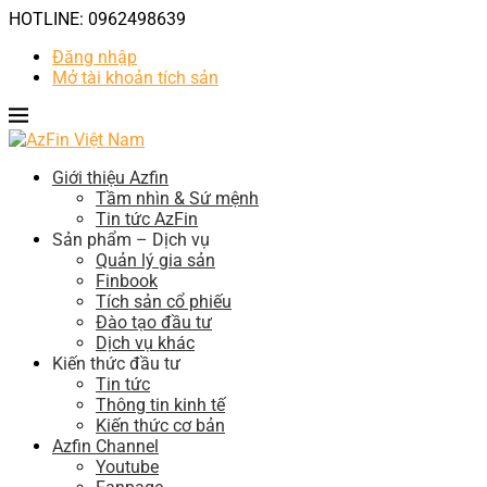
HOTLINE: 0962498639
Đăng nhập
Mở tài khoản tích sản
Giới thiệu Azfin
Tầm nhìn & Sứ mệnh
Tin tức AzFin
Sản phẩm – Dịch vụ
Quản lý gia sản
Finbook
Tích sản cổ phiếu
Đào tạo đầu tư
Dịch vụ khác
Kiến thức đầu tư
Tin tức
Thông tin kinh tế
Kiến thức cơ bản
Azfin Channel
Youtube