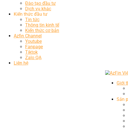
Đào tạo đầu tư
Dịch vụ khác
Kiến thức đầu tư
Tin tức
Thông tin kinh tế
Kiến thức cơ bản
Azfin Channel
Youtube
Fanpage
Tiktok
Zalo QA
Liên hệ
Giới 
Sản 