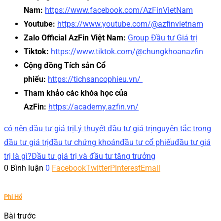
Nam:
https://www.facebook.com/AzFinVietNam
Youtube:
https://www.youtube.com/@azfinvietnam
Zalo Official AzFin Việt Nam:
Group Đầu tư Giá trị
Tiktok:
https://www.tiktok.com/@chungkhoanazfin
Cộng đồng Tích sản Cổ
phiếu:
https://tichsancophieu.vn/
Tham khảo các khóa học của
AzFin:
https://academy.azfin.vn/
có nên đầu tư giá trị
Lý thuyết đầu tư giá trị
nguyên tắc trong
đầu tư giá trị
đầu tư chứng khoán
đầu tư cổ phiếu
đầu tư giá
trị là gì?
Đầu tư giá trị và đầu tư tăng trưởng
0 Bình luận
0
Facebook
Twitter
Pinterest
Email
Phi Hổ
Bài trước