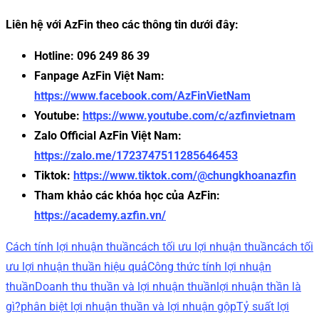
Liên hệ với AzFin theo các thông tin dưới đây:
Hotline: 096 249 86 39
Fanpage AzFin Việt Nam:
https://www.facebook.com/AzFinVietNam
Youtube:
https://www.youtube.com/c/azfinvietnam
Zalo Official AzFin Việt Nam:
https://zalo.me/1723747511285646453
Tiktok:
https://www.tiktok.com/@chungkhoanazfin
Tham khảo các khóa học của AzFin:
https://academy.azfin.vn/
Cách tính lợi nhuận thuần
cách tối ưu lợi nhuận thuần
cách tối
ưu lợi nhuận thuần hiệu quả
Công thức tính lợi nhuận
thuần
Doanh thu thuần và lợi nhuận thuần
lợi nhuận thần là
gì?
phân biệt lợi nhuận thuần và lợi nhuận gộp
Tỷ suất lợi