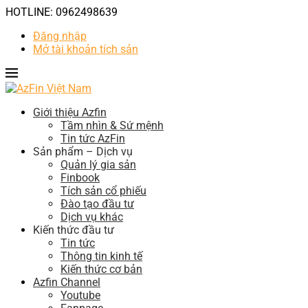
HOTLINE: 0962498639
Đăng nhập
Mở tài khoản tích sản
Giới thiệu Azfin
Tầm nhìn & Sứ mệnh
Tin tức AzFin
Sản phẩm – Dịch vụ
Quản lý gia sản
Finbook
Tích sản cổ phiếu
Đào tạo đầu tư
Dịch vụ khác
Kiến thức đầu tư
Tin tức
Thông tin kinh tế
Kiến thức cơ bản
Azfin Channel
Youtube