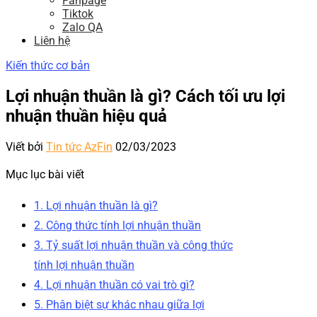
Fanpage
Tiktok
Zalo QA
Liên hệ
Kiến thức cơ bản
Lợi nhuận thuần là gì? Cách tối ưu lợi
nhuận thuần hiệu quả
Viết bởi
Tin tức AzFin
02/03/2023
Mục lục bài viết
1. Lợi nhuận thuần là gì?
2. Công thức tính lợi nhuận thuần
3. Tỷ suất lợi nhuận thuần và công thức
tính lợi nhuận thuần
4. Lợi nhuận thuần có vai trò gì?
5. Phân biệt sự khác nhau giữa lợi