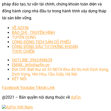
pháp đào tạo, tư vấn tài chính, chứng khoán toàn diện và
đồng hành cùng nhà đầu tư trong hành trình xây dựng tháp
tài sản bền vững.
VỀ AZFIN
BÁO CHÍ - TRUYỀN HÌNH
TUYỂN DỤNG
CỘNG ĐỒNG TÍCH SẢN CỔ PHIẾU
CỘNG ĐỒNG ĐẦU TƯ CHỨNG KHOÁN
THỰC CHIẾN
HOTLINE: 0962498639
EMAIL: Info@azfin.vn
ĐỊA CHỈ: Biệt thự số 33 N07A Khu đô thị mới Dịch Vọng,
Dịch Vọng, Yên Hòa, Cầu Giấy, Hà Nội
KẾT NỐI
Facebook
Youtube
Tiktok
Link
@2021 – Bản quyền nội dung thuộc về
AzFin