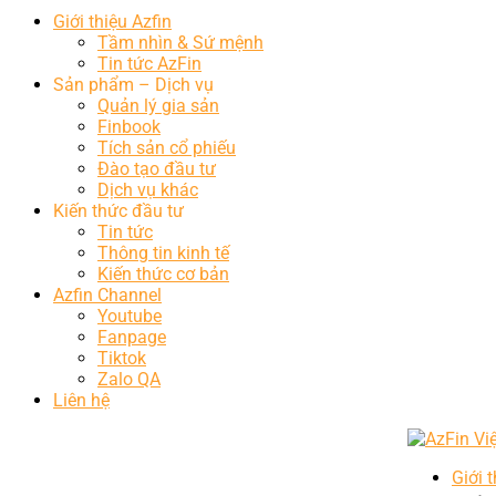
Giới thiệu Azfin
Tầm nhìn & Sứ mệnh
Tin tức AzFin
Sản phẩm – Dịch vụ
Quản lý gia sản
Finbook
Tích sản cổ phiếu
Đào tạo đầu tư
Dịch vụ khác
Kiến thức đầu tư
Tin tức
Thông tin kinh tế
Kiến thức cơ bản
Azfin Channel
Youtube
Fanpage
Tiktok
Zalo QA
Liên hệ
Giới 