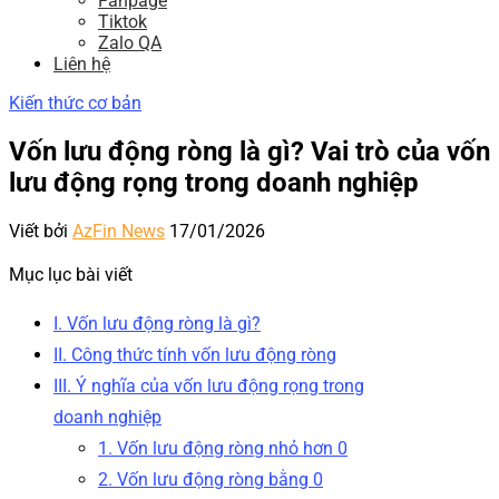
Fanpage
Tiktok
Zalo QA
Liên hệ
Kiến thức cơ bản
Vốn lưu động ròng là gì? Vai trò của vốn
lưu động rọng trong doanh nghiệp
Viết bởi
AzFin News
17/01/2026
Mục lục bài viết
I. Vốn lưu động ròng là gì?
II. Công thức tính vốn lưu động ròng
III. Ý nghĩa của vốn lưu động rọng trong
doanh nghiệp
1. Vốn lưu động ròng nhỏ hơn 0
2. Vốn lưu động ròng bằng 0