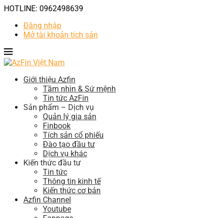
HOTLINE: 0962498639
Đăng nhập
Mở tài khoản tích sản
Giới thiệu Azfin
Tầm nhìn & Sứ mệnh
Tin tức AzFin
Sản phẩm – Dịch vụ
Quản lý gia sản
Finbook
Tích sản cổ phiếu
Đào tạo đầu tư
Dịch vụ khác
Kiến thức đầu tư
Tin tức
Thông tin kinh tế
Kiến thức cơ bản
Azfin Channel
Youtube