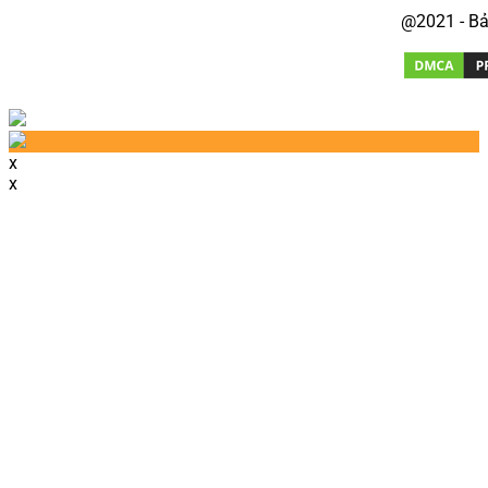
@2021 - Bả
x
x