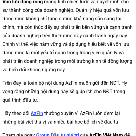
Vốn lưu động ròng
mang tính chiến lược và quyết định cho
sự thành công của doanh nghiệp. Quản lý hiệu quả vốn lưu
động ròng không chỉ tăng cường khả năng sẵn sàng tài
chính, mà còn thúc đẩy sự phát triển bền vững và cạnh tranh
của doanh nghiệp trên thị trường đầy cạnh tranh ngày nay.
Chính vì thế, việc nắm vững và áp dụng hiểu biết về vốn lưu
động ròng là một yếu tố quan trọng trong việc quản lý và
phát triển doanh nghiệp trong môi trường kinh tế động lượng
và biến đổi không ngừng này.
Trên đây là toàn bộ nội dung AzFin muốn gửi đến NĐT. Hy
vọng rằng những nội dung này sẽ giúp ích cho NĐT trong
quá trình đầu tư.
Hãy theo dõi
AzFin
thường xuyên vì AzFin luôn đem lại
những bài viết thú vị và nhiều bài học bổ ích về đầu tư.
Tham gia ngay
Group Đầu tư giá trị
của
AzFin Việt Nam
để