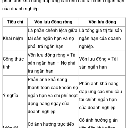
phản ánh khả năng đáp ứng các nhu cầu tài chính ngắn hạn
của doanh nghiệp.
Tiêu chí
Vốn lưu động ròng
Vốn lưu động
Là phần chênh lệch giữa
Là tổng giá trị tài sản
Khái niệm
tài sản ngắn hạn và nợ
ngắn hạn của doanh
phải trả ngắn hạn.
nghiệp.
Vốn lưu động ròng = Tài
Công thức
Vốn lưu động = Tài
sản ngắn hạn – Nợ phải
tính
sản ngắn hạn
trả ngắn hạn
Phản ánh khả năng
Phản ánh khả năng
thanh toán các khoản nợ
đáp ứng các nhu cầu
Ý nghĩa
ngắn hạn và chi phí hoạt
tài chính ngắn hạn
động hàng ngày của
của doanh nghiệp.
doanh nghiệp.
Có ảnh hưởng gián
Có ảnh hưởng trực tiếp