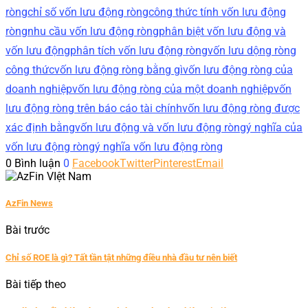
ròng
chỉ số vốn lưu động ròng
công thức tính vốn lưu động
ròng
nhu cầu vốn lưu động ròng
phân biệt vốn lưu động và
vốn lưu động
phân tích vốn lưu động ròng
vốn lưu dộng ròng
công thức
vốn lưu động ròng bằng gì
vốn lưu động ròng của
doanh nghiệp
vốn lưu động ròng của một doanh nghiệp
vốn
lưu động ròng trên báo cáo tài chính
vốn lưu động ròng được
xác định bằng
vốn lưu động và vốn lưu động ròng
ý nghĩa của
vốn lưu động ròng
ý nghĩa vốn lưu động ròng
0 Bình luận
0
Facebook
Twitter
Pinterest
Email
AzFin News
Bài trước
Chỉ số ROE là gì? Tất tần tật những điều nhà đầu tư nên biết
Bài tiếp theo