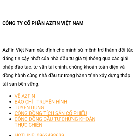
CÔNG TY CỔ PHẦN AZFIN VIỆT NAM
AzFin Việt Nam xác định cho mình sứ mệnh trở thành đối tác
đáng tin cậy nhất của nhà đầu tư giá trị thông qua các giải
pháp đào tạo, tư vấn tài chính, chứng khoán toàn diện và
đồng hành cùng nhà đầu tư trong hành trình xây dựng tháp
tài sản bền vững.
VỀ AZFIN
BÁO CHÍ - TRUYỀN HÌNH
TUYỂN DỤNG
CỘNG ĐỒNG TÍCH SẢN CỔ PHIẾU
CỘNG ĐỒNG ĐẦU TƯ CHỨNG KHOÁN
THỰC CHIẾN
HOTLINE: 0962498639