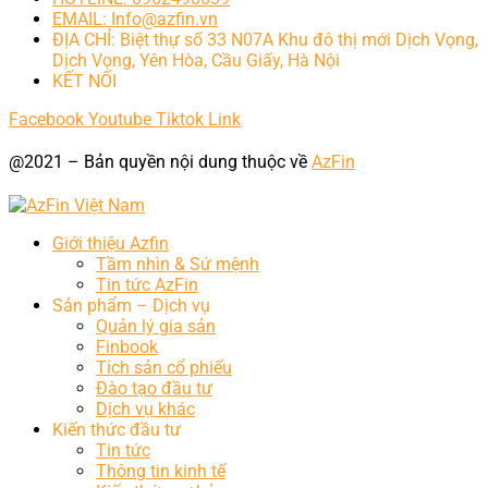
EMAIL: Info@azfin.vn
ĐỊA CHỈ: Biệt thự số 33 N07A Khu đô thị mới Dịch Vọng,
Dịch Vọng, Yên Hòa, Cầu Giấy, Hà Nội
KẾT NỐI
Facebook
Youtube
Tiktok
Link
@2021 – Bản quyền nội dung thuộc về
AzFin
Giới thiệu Azfin
Tầm nhìn & Sứ mệnh
Tin tức AzFin
Sản phẩm – Dịch vụ
Quản lý gia sản
Finbook
Tích sản cổ phiếu
Đào tạo đầu tư
Dịch vụ khác
Kiến thức đầu tư
Tin tức
Thông tin kinh tế