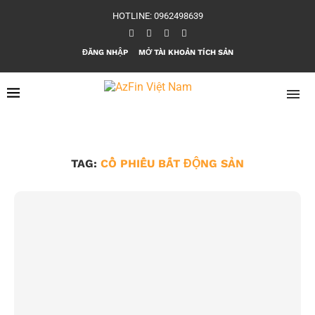
HOTLINE: 0962498639
ĐĂNG NHẬP
MỞ TÀI KHOẢN TÍCH SẢN
TAG:
CỔ PHIẾU BẤT ĐỘNG SẢN