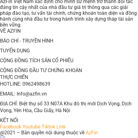
AzFin Việt Nam xác định cho mình sứ mệnh trở thành đối tác
đáng tin cậy nhất của nhà đầu tư giá trị thông qua các giải
pháp đào tạo, tư vấn tài chính, chứng khoán toàn diện và đồng
hành cùng nhà đầu tư trong hành trình xây dựng tháp tài sản
bền vững.
VỀ AZFIN
BÁO CHÍ - TRUYỀN HÌNH
TUYỂN DỤNG
CỘNG ĐỒNG TÍCH SẢN CỔ PHIẾU
CỘNG ĐỒNG ĐẦU TƯ CHỨNG KHOÁN
THỰC CHIẾN
HOTLINE: 0962498639
EMAIL: Info@azfin.vn
ĐỊA CHỈ: Biệt thự số 33 N07A Khu đô thị mới Dịch Vọng, Dịch
Vọng, Yên Hòa, Cầu Giấy, Hà Nội
KẾT NỐI
Facebook
Youtube
Tiktok
Link
@2021 – Bản quyền nội dung thuộc về
AzFin