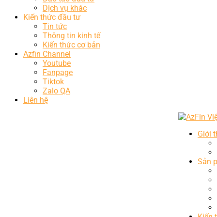
Dịch vụ khác
Kiến thức đầu tư
Tin tức
Thông tin kinh tế
Kiến thức cơ bản
Azfin Channel
Youtube
Fanpage
Tiktok
Zalo QA
Liên hệ
Giới 
Sản 
Kiến 