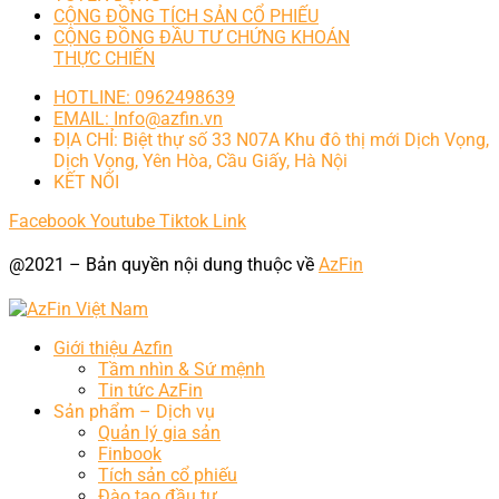
CỘNG ĐỒNG TÍCH SẢN CỔ PHIẾU
CỘNG ĐỒNG ĐẦU TƯ CHỨNG KHOÁN
THỰC CHIẾN
HOTLINE: 0962498639
EMAIL: Info@azfin.vn
ĐỊA CHỈ: Biệt thự số 33 N07A Khu đô thị mới Dịch Vọng,
Dịch Vọng, Yên Hòa, Cầu Giấy, Hà Nội
KẾT NỐI
Facebook
Youtube
Tiktok
Link
@2021 – Bản quyền nội dung thuộc về
AzFin
Giới thiệu Azfin
Tầm nhìn & Sứ mệnh
Tin tức AzFin
Sản phẩm – Dịch vụ
Quản lý gia sản
Finbook
Tích sản cổ phiếu
Đào tạo đầu tư