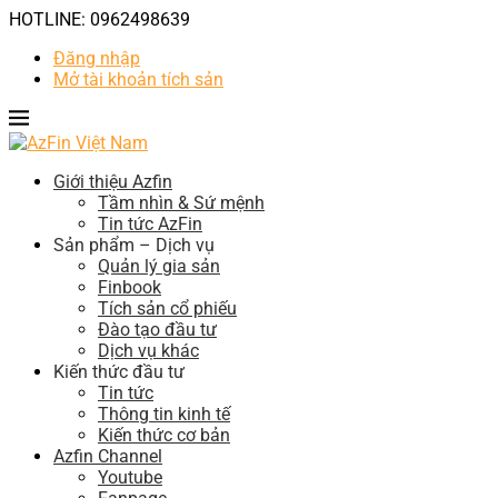
HOTLINE: 0962498639
Đăng nhập
Mở tài khoản tích sản
Giới thiệu Azfin
Tầm nhìn & Sứ mệnh
Tin tức AzFin
Sản phẩm – Dịch vụ
Quản lý gia sản
Finbook
Tích sản cổ phiếu
Đào tạo đầu tư
Dịch vụ khác
Kiến thức đầu tư
Tin tức
Thông tin kinh tế
Kiến thức cơ bản
Azfin Channel
Youtube