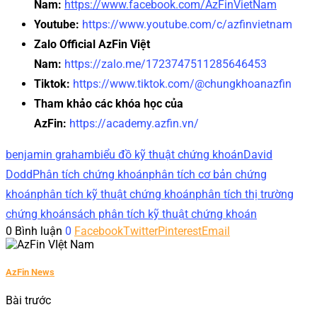
Nam:
https://www.facebook.com/AzFinVietNam
Youtube:
https://www.youtube.com/c/azfinvietnam
Zalo Official AzFin Việt
Nam:
https://zalo.me/1723747511285646453
Tiktok:
https://www.tiktok.com/@chungkhoanazfin
Tham khảo các khóa học của
AzFin:
https://academy.azfin.vn/
benjamin graham
biểu đồ kỹ thuật chứng khoán
David
Dodd
Phân tích chứng khoán
phân tích cơ bản chứng
khoán
phân tích kỹ thuật chứng khoán
phân tích thị trường
chứng khoán
sách phân tích kỹ thuật chứng khoán
0 Bình luận
0
Facebook
Twitter
Pinterest
Email
AzFin News
Bài trước