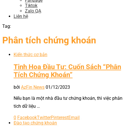
Fanpage
Tiktok
Zalo QA
Liên hệ
Tag:
Phân tích chứng khoán
Kiến thức cơ bản
Tinh Hoa Đầu Tư: Cuốn Sách “Phân
Tích Chứng Khoán”
bởi
AzFin News
01/12/2023
Nếu bạn là một nhà đầu tư chứng khoán, thì việc phân
tích dữ liệu …
0
Facebook
Twitter
Pinterest
Email
Đào tạo chứng khoán