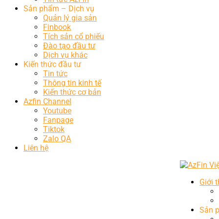
Sản phẩm – Dịch vụ
Quản lý gia sản
Finbook
Tích sản cổ phiếu
Đào tạo đầu tư
Dịch vụ khác
Kiến thức đầu tư
Tin tức
Thông tin kinh tế
Kiến thức cơ bản
Azfin Channel
Youtube
Fanpage
Tiktok
Zalo QA
Liên hệ
Giới 
Sản 