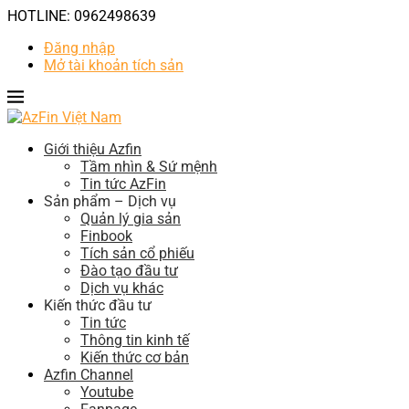
HOTLINE: 0962498639
Đăng nhập
Mở tài khoản tích sản
Giới thiệu Azfin
Tầm nhìn & Sứ mệnh
Tin tức AzFin
Sản phẩm – Dịch vụ
Quản lý gia sản
Finbook
Tích sản cổ phiếu
Đào tạo đầu tư
Dịch vụ khác
Kiến thức đầu tư
Tin tức
Thông tin kinh tế
Kiến thức cơ bản
Azfin Channel
Youtube