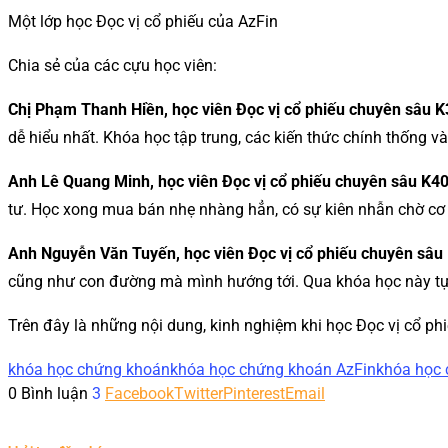
Một lớp học Đọc vị cổ phiếu của AzFin
Chia sẻ của các cựu học viên:
Chị
Phạm Thanh Hiền, học viên Đọc vị cổ phiếu chuyên sâu K
dễ hiểu nhất. Khóa học tập trung, các kiến thức chính thống v
Anh
Lê Quang Minh, học viên Đọc vị cổ phiếu chuyên sâu K4
tư. Học xong mua bán nhẹ nhàng hẳn, có sự kiên nhẫn chờ cơ 
Anh
Nguyễn Văn Tuyến, học viên Đọc vị cổ phiếu chuyên sâu
cũng như con đường mà mình hướng tới. Qua khóa học này tự ti
Trên đây là những nội dung, kinh nghiệm khi học Đọc vị cổ p
khóa học chứng khoán
khóa học chứng khoán AzFin
khóa học 
0 Bình luận
3
Facebook
Twitter
Pinterest
Email