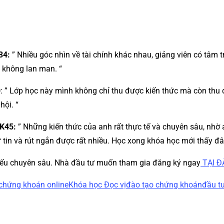
34:
” Nhiều góc nhìn về tài chính khác nhau, giảng viên có tâm t
à không lan man. “
0
: ” Lớp học này mình không chỉ thu được kiến thức mà còn thu 
hội. “
 K45:
” Những kiến thức của anh rất thực tế và chuyên sâu, nh
n và rút ngắn được rất nhiều. Học xong khóa học mới thấy đây l
hiếu chuyên sâu. Nhà đầu tư muốn tham gia đăng ký ngay
TẠI Đ
chứng khoán online
Khóa học Đọc vị
đào tạo chứng khoán
đầu t