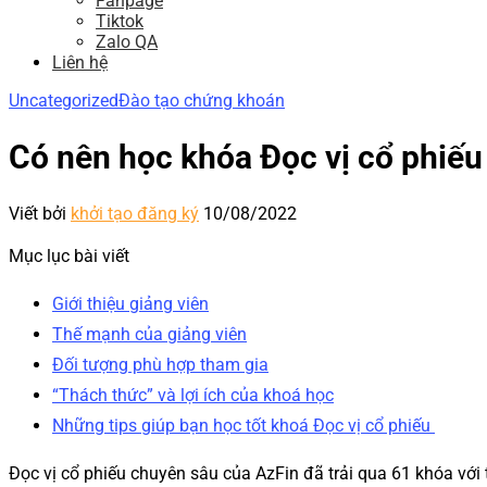
Fanpage
Tiktok
Zalo QA
Liên hệ
Uncategorized
Đào tạo chứng khoán
Có nên học khóa Đọc vị cổ phiế
Viết bởi
khởi tạo đăng ký
10/08/2022
Mục lục bài viết
Giới thiệu giảng viên
Thế mạnh của giảng viên
Đối tượng phù hợp tham gia
“Thách thức” và lợi ích của khoá học
Những tips giúp bạn học tốt khoá Đọc vị cổ phiếu
Đọc vị cổ phiếu chuyên sâu của AzFin đã trải qua 61 khóa với