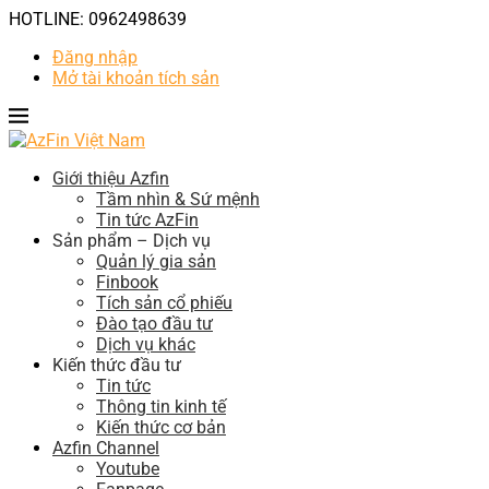
HOTLINE: 0962498639
Đăng nhập
Mở tài khoản tích sản
Giới thiệu Azfin
Tầm nhìn & Sứ mệnh
Tin tức AzFin
Sản phẩm – Dịch vụ
Quản lý gia sản
Finbook
Tích sản cổ phiếu
Đào tạo đầu tư
Dịch vụ khác
Kiến thức đầu tư
Tin tức
Thông tin kinh tế
Kiến thức cơ bản
Azfin Channel
Youtube