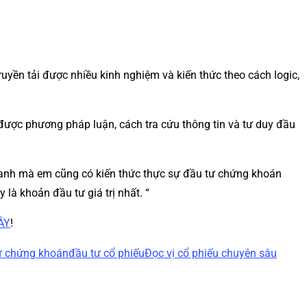
ruyền tải được nhiều kinh nghiệm và kiến thức theo cách logic,
được phương pháp luận, cách tra cứu thông tin và tư duy đầu
ờ anh mà em cũng có kiến thức thực sự đầu tư chứng khoán
à khoản đầu tư giá trị nhất. “
ÂY
!
ư chứng khoán
đầu tư cổ phiếu
Đọc vị cổ phiếu chuyên sâu