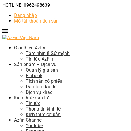
HOTLINE: 0962498639
Đăng nhập
Mở tài khoản tích sản
Giới thiệu Azfin
Tầm nhìn & Sứ mệnh
Tin tức AzFin
Sản phẩm – Dịch vụ
Quản lý gia sản
Finbook
Tích sản cổ phiếu
Đào tạo đầu tư
Dịch vụ khác
Kiến thức đầu tư
Tin tức
Thông tin kinh tế
Kiến thức cơ bản
Azfin Channel
Youtube