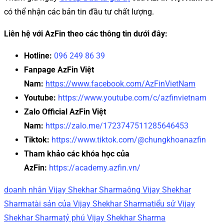
có thể nhận các bản tin đầu tư chất lượng.
Liên hệ với AzFin theo các thông tin dưới đây:
Hotline:
096 249 86 39
Fanpage AzFin Việt
Nam:
https://www.facebook.com/AzFinVietNam
Youtube:
https://www.youtube.com/c/azfinvietnam
Zalo Official AzFin Việt
Nam:
https://zalo.me/1723747511285646453
Tiktok:
https://www.tiktok.com/@chungkhoanazfin
Tham khảo các khóa học của
AzFin:
https://academy.azfin.vn/
doanh nhân Vijay Shekhar Sharma
ông Vijay Shekhar
Sharma
tài sản của Vijay Shekhar Sharma
tiểu sử Vijay
Shekhar Sharma
tỷ phú Vijay Shekhar Sharma