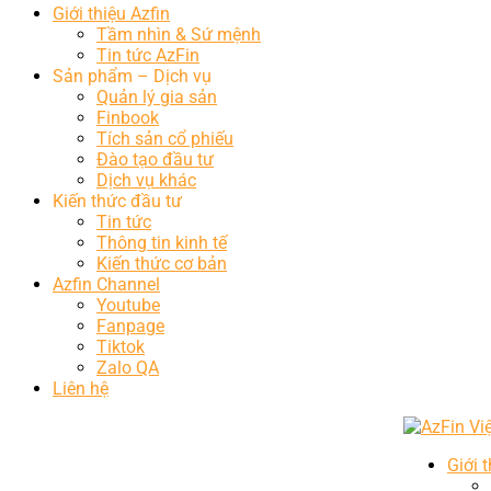
Giới thiệu Azfin
Tầm nhìn & Sứ mệnh
Tin tức AzFin
Sản phẩm – Dịch vụ
Quản lý gia sản
Finbook
Tích sản cổ phiếu
Đào tạo đầu tư
Dịch vụ khác
Kiến thức đầu tư
Tin tức
Thông tin kinh tế
Kiến thức cơ bản
Azfin Channel
Youtube
Fanpage
Tiktok
Zalo QA
Liên hệ
Giới 