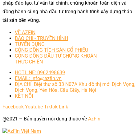
pháp đào tạo, tư vấn tài chính, chứng khoán toàn diện và
đồng hành cùng nhà đầu tư trong hành trình xây dựng tháp
tài sản bền vững.
VỀ AZFIN
BÁO CHÍ - TRUYỀN HÌNH
TUYỂN DỤNG
CỘNG ĐỒNG TÍCH SẢN CỔ PHIẾU
CỘNG ĐỒNG ĐẦU TƯ CHỨNG KHOÁN
THỰC CHIẾN
HOTLINE: 0962498639
EMAIL: Info@azfin.vn
ĐỊA CHỈ: Biệt thự số 33 N07A Khu đô thị mới Dịch Vọng,
Dịch Vọng, Yên Hòa, Cầu Giấy, Hà Nội
KẾT NỐI
Facebook
Youtube
Tiktok
Link
@2021 – Bản quyền nội dung thuộc về
AzFin