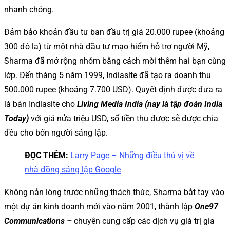
nhanh chóng.
Đảm bảo khoản đầu tư ban đầu trị giá 20.000 rupee (khoảng
300 đô la) từ một nhà đầu tư mạo hiểm hỗ trợ người Mỹ,
Sharma đã mở rộng nhóm bằng cách mời thêm hai bạn cùng
lớp. Đến tháng 5 năm 1999, Indiasite đã tạo ra doanh thu
500.000 rupee (khoảng 7.700 USD). Quyết định được đưa ra
là bán Indiasite cho
Living Media India (nay là tập đoàn India
Today)
với giá nửa triệu USD, số tiền thu được sẽ được chia
đều cho bốn người sáng lập.
ĐỌC THÊM:
Larry Page – Những điều thú vị về
nhà đồng sáng lập Google
Không nản lòng trước những thách thức, Sharma bắt tay vào
một dự án kinh doanh mới vào năm 2001, thành lập
One97
Communications –
chuyên cung cấp các dịch vụ giá trị gia