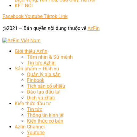
KẾT NỐI
Facebook
Youtube
Tiktok
Link
@2021 – Bản quyền nội dung thuộc về
AzFin
Giới thiệu Azfin
Tầm nhìn & Sứ mệnh
Tin tức AzFin
Sản phẩm – Dịch vụ
Quản lý gia sản
Finbook
Tích sản cổ phiếu
Đào tạo đầu tư
Dịch vụ khác
Kiến thức đầu tư
Tin tức
Thông tin kinh tế
Kiến thức cơ bản
Azfin Channel
Youtube