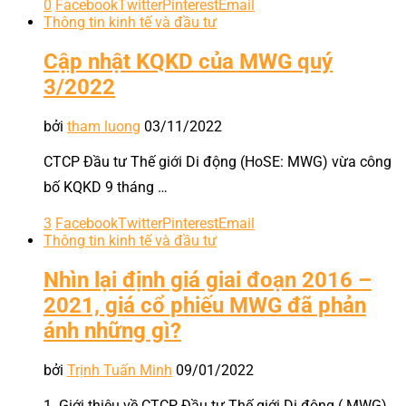
0
Facebook
Twitter
Pinterest
Email
Thông tin kinh tế và đầu tư
Cập nhật KQKD của MWG quý
3/2022
bởi
tham luong
03/11/2022
CTCP Đầu tư Thế giới Di động (HoSE: MWG) vừa công
bố KQKD 9 tháng …
3
Facebook
Twitter
Pinterest
Email
Thông tin kinh tế và đầu tư
Nhìn lại định giá giai đoạn 2016 –
2021, giá cổ phiếu MWG đã phản
ánh những gì?
bởi
Trịnh Tuấn Minh
09/01/2022
1. Giới thiệu về CTCP Đầu tư Thế giới Di động ( MWG)