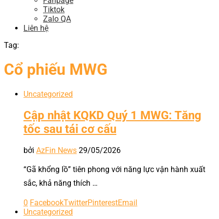
Fanpage
Tiktok
Zalo QA
Liên hệ
Tag:
Cổ phiếu MWG
Uncategorized
Cập nhật KQKD Quý 1 MWG: Tăng
tốc sau tái cơ cấu
bởi
AzFin News
29/05/2026
“Gã khổng lồ” tiên phong với năng lực vận hành xuất
sắc, khả năng thích …
0
Facebook
Twitter
Pinterest
Email
Uncategorized