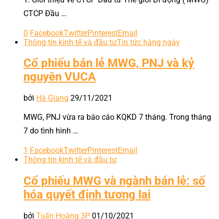
CTCP Đầu …
0
Facebook
Twitter
Pinterest
Email
Thông tin kinh tế và đầu tư
Tin tức hàng ngày
Cổ phiếu bán lẻ MWG, PNJ và kỷ
nguyên VUCA
bởi
Hà Giang
29/11/2021
MWG, PNJ vừa ra báo cáo KQKD 7 tháng. Trong tháng
7 do tình hình …
1
Facebook
Twitter
Pinterest
Email
Thông tin kinh tế và đầu tư
Cổ phiếu MWG và ngành bán lẻ: số
hóa quyết định tương lai
bởi
Tuấn Hoàng 3P
01/10/2021