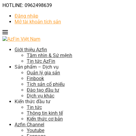
HOTLINE: 0962498639
Đăng nhập
Mở tài khoản tích sản
Giới thiệu Azfin
Tầm nhìn & Sứ mệnh
Tin tức AzFin
Sản phẩm – Dịch vụ
Quản lý gia sản
Finbook
Tích sản cổ phiếu
Đào tạo đầu tư
Dịch vụ khác
Kiến thức đầu tư
Tin tức
Thông tin kinh tế
Kiến thức cơ bản
Azfin Channel
Youtube