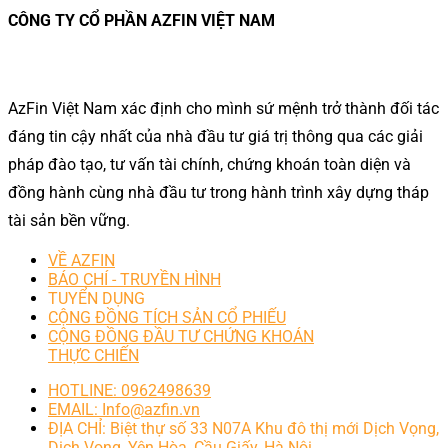
CÔNG TY CỔ PHẦN AZFIN VIỆT NAM
AzFin Việt Nam xác định cho mình sứ mệnh trở thành đối tác
đáng tin cậy nhất của nhà đầu tư giá trị thông qua các giải
pháp đào tạo, tư vấn tài chính, chứng khoán toàn diện và
đồng hành cùng nhà đầu tư trong hành trình xây dựng tháp
tài sản bền vững.
VỀ AZFIN
BÁO CHÍ - TRUYỀN HÌNH
TUYỂN DỤNG
CỘNG ĐỒNG TÍCH SẢN CỔ PHIẾU
CỘNG ĐỒNG ĐẦU TƯ CHỨNG KHOÁN
THỰC CHIẾN
HOTLINE: 0962498639
EMAIL: Info@azfin.vn
ĐỊA CHỈ: Biệt thự số 33 N07A Khu đô thị mới Dịch Vọng,
Dịch Vọng, Yên Hòa, Cầu Giấy, Hà Nội