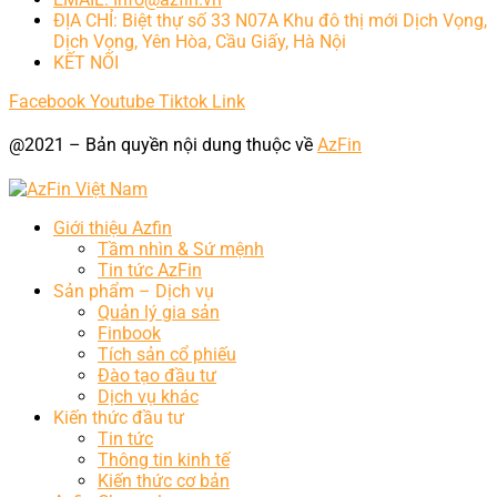
ĐỊA CHỈ: Biệt thự số 33 N07A Khu đô thị mới Dịch Vọng,
Dịch Vọng, Yên Hòa, Cầu Giấy, Hà Nội
KẾT NỐI
Facebook
Youtube
Tiktok
Link
@2021 – Bản quyền nội dung thuộc về
AzFin
Giới thiệu Azfin
Tầm nhìn & Sứ mệnh
Tin tức AzFin
Sản phẩm – Dịch vụ
Quản lý gia sản
Finbook
Tích sản cổ phiếu
Đào tạo đầu tư
Dịch vụ khác
Kiến thức đầu tư
Tin tức
Thông tin kinh tế
Kiến thức cơ bản