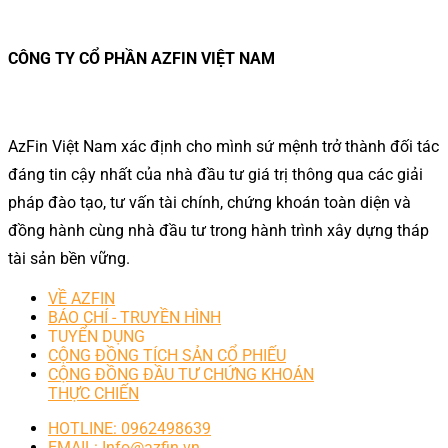
CÔNG TY CỔ PHẦN AZFIN VIỆT NAM
AzFin Việt Nam xác định cho mình sứ mệnh trở thành đối tác
đáng tin cậy nhất của nhà đầu tư giá trị thông qua các giải
pháp đào tạo, tư vấn tài chính, chứng khoán toàn diện và
đồng hành cùng nhà đầu tư trong hành trình xây dựng tháp
tài sản bền vững.
VỀ AZFIN
BÁO CHÍ - TRUYỀN HÌNH
TUYỂN DỤNG
CỘNG ĐỒNG TÍCH SẢN CỔ PHIẾU
CỘNG ĐỒNG ĐẦU TƯ CHỨNG KHOÁN
THỰC CHIẾN
HOTLINE: 0962498639
EMAIL: Info@azfin.vn