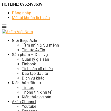
HOTLINE: 0962498639
Đăng nhập
Mở tài khoản tích sản
Giới thiệu Azfin
Tầm nhìn & Sứ mệnh
Tin tức AzFin
Sản phẩm – Dịch vụ
Quản lý gia sản
Finbook
Tích sản cổ phiếu
Đào tạo đầu tư
Dịch vụ khác
Kiến thức đầu tư
Tin tức
Thông tin kinh tế
Kiến thức cơ bản
Azfin Channel
Youtube