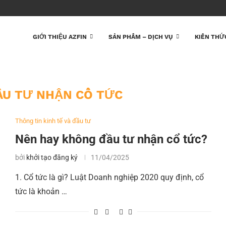
GIỚI THIỆU AZFIN
SẢN PHẨM – DỊCH VỤ
KIẾN THỨ
ẦU TƯ NHẬN CỔ TỨC
Thông tin kinh tế và đầu tư
Nên hay không đầu tư nhận cổ tức?
bởi
khởi tạo đăng ký
11/04/2025
1. Cổ tức là gì? Luật Doanh nghiệp 2020 quy định, cổ
tức là khoản …