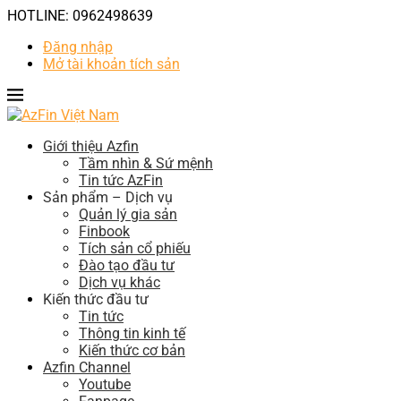
HOTLINE: 0962498639
Đăng nhập
Mở tài khoản tích sản
Giới thiệu Azfin
Tầm nhìn & Sứ mệnh
Tin tức AzFin
Sản phẩm – Dịch vụ
Quản lý gia sản
Finbook
Tích sản cổ phiếu
Đào tạo đầu tư
Dịch vụ khác
Kiến thức đầu tư
Tin tức
Thông tin kinh tế
Kiến thức cơ bản
Azfin Channel
Youtube