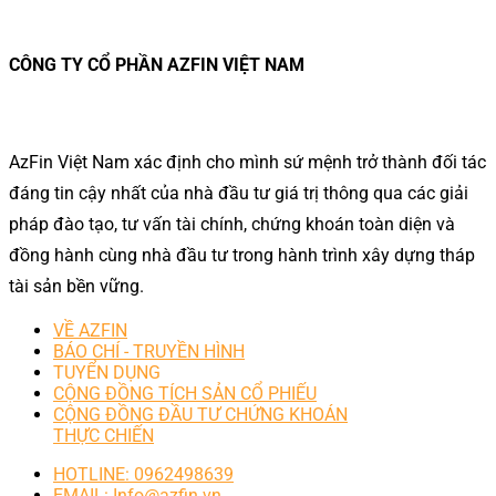
CÔNG TY CỔ PHẦN AZFIN VIỆT NAM
AzFin Việt Nam xác định cho mình sứ mệnh trở thành đối tác
đáng tin cậy nhất của nhà đầu tư giá trị thông qua các giải
pháp đào tạo, tư vấn tài chính, chứng khoán toàn diện và
đồng hành cùng nhà đầu tư trong hành trình xây dựng tháp
tài sản bền vững.
VỀ AZFIN
BÁO CHÍ - TRUYỀN HÌNH
TUYỂN DỤNG
CỘNG ĐỒNG TÍCH SẢN CỔ PHIẾU
CỘNG ĐỒNG ĐẦU TƯ CHỨNG KHOÁN
THỰC CHIẾN
HOTLINE: 0962498639
EMAIL: Info@azfin.vn