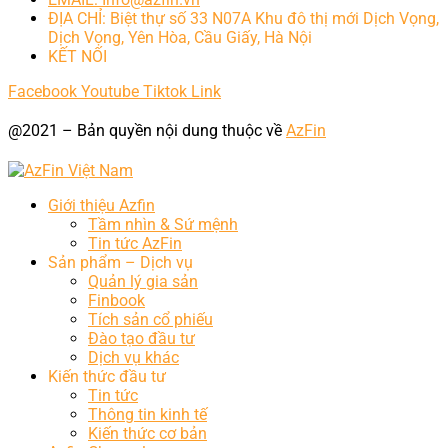
ĐỊA CHỈ: Biệt thự số 33 N07A Khu đô thị mới Dịch Vọng,
Dịch Vọng, Yên Hòa, Cầu Giấy, Hà Nội
KẾT NỐI
Facebook
Youtube
Tiktok
Link
@2021 – Bản quyền nội dung thuộc về
AzFin
Giới thiệu Azfin
Tầm nhìn & Sứ mệnh
Tin tức AzFin
Sản phẩm – Dịch vụ
Quản lý gia sản
Finbook
Tích sản cổ phiếu
Đào tạo đầu tư
Dịch vụ khác
Kiến thức đầu tư
Tin tức
Thông tin kinh tế
Kiến thức cơ bản