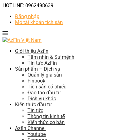
HOTLINE: 0962498639
Đăng nhập
Mở tài khoản tích sản
Giới thiệu Azfin
Tầm nhìn & Sứ mệnh
Tin tức AzFin
Sản phẩm – Dịch vụ
Quản lý gia sản
Finbook
Tích sản cổ phiếu
Đào tạo đầu tư
Dịch vụ khác
Kiến thức đầu tư
Tin tức
Thông tin kinh tế
Kiến thức cơ bản
Azfin Channel
Youtube