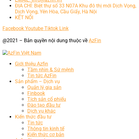
ĐỊA CHỈ: Biệt thự số 33 N07A Khu đô thị mới Dịch Vọng,
Dịch Vọng, Yên Hòa, Cầu Giấy, Hà Nội
KẾT NỐI
Facebook
Youtube
Tiktok
Link
@2021 – Bản quyền nội dung thuộc về
AzFin
Giới thiệu Azfin
Tầm nhìn & Sứ mệnh
Tin tức AzFin
Sản phẩm – Dịch vụ
Quản lý gia sản
Finbook
Tích sản cổ phiếu
Đào tạo đầu tư
Dịch vụ khác
Kiến thức đầu tư
Tin tức
Thông tin kinh tế
Kiến thức cơ bản