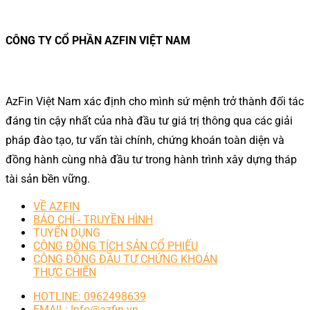
CÔNG TY CỔ PHẦN AZFIN VIỆT NAM
AzFin Việt Nam xác định cho mình sứ mệnh trở thành đối tác
đáng tin cậy nhất của nhà đầu tư giá trị thông qua các giải
pháp đào tạo, tư vấn tài chính, chứng khoán toàn diện và
đồng hành cùng nhà đầu tư trong hành trình xây dựng tháp
tài sản bền vững.
VỀ AZFIN
BÁO CHÍ - TRUYỀN HÌNH
TUYỂN DỤNG
CỘNG ĐỒNG TÍCH SẢN CỔ PHIẾU
CỘNG ĐỒNG ĐẦU TƯ CHỨNG KHOÁN
THỰC CHIẾN
HOTLINE: 0962498639
EMAIL: Info@azfin.vn