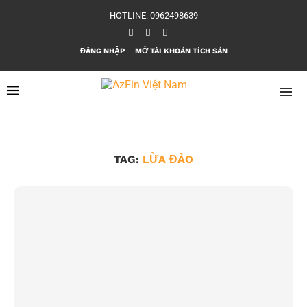
HOTLINE: 0962498639
ĐĂNG NHẬP
MỞ TÀI KHOẢN TÍCH SẢN
TAG:
LỪA ĐẢO