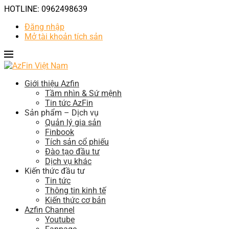
HOTLINE: 0962498639
Đăng nhập
Mở tài khoản tích sản
Giới thiệu Azfin
Tầm nhìn & Sứ mệnh
Tin tức AzFin
Sản phẩm – Dịch vụ
Quản lý gia sản
Finbook
Tích sản cổ phiếu
Đào tạo đầu tư
Dịch vụ khác
Kiến thức đầu tư
Tin tức
Thông tin kinh tế
Kiến thức cơ bản
Azfin Channel
Youtube